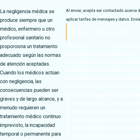
Al enviar, acepta ser contactado acerca 
La negligencia médica se
aplicar tarifas de mensajes y datos. Env
produce siempre que un
médico, enfermero u otro
Enviar Información
profesional sanitario no
Áreas de Práctica
proporciona un tratamiento
Abogado De Accidentes De P
adecuado según las normas
Abogado De Lesiones Catastr
de atención aceptadas.
Abogado De Mordeduras De P
Cuando los médicos actúan
Abogado De Negligencia Medi
con negligencia, las
Abogado De Negligencia Hospitala
consecuencias pueden ser
El Paso Abogado De Acciden
graves y de largo alcance, y a
El Paso Abogado De Acciden
menudo requieren un
El Paso Abogado De Acciden
tratamiento médico continuo
El Paso Abogado De Acciden
imprevisto, la incapacidad
El Paso Abogado De Accident
temporal o permanente para
El Paso Abogado De Lesiones