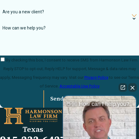
Are you a new client?
How can we help you?
By checking this box, I consent to receive SMS from Harmonson Law Firm.
Reply STOP to opt-out; Reply HELP for support; Message & data rates may
apply; Messaging frequency may vary. Visit our
Privacy Policy
to see our Terms
of Service.
Acceptable Use Policy
Send Message
👋🏼 How can I help you?
Links
Locations
El Paso Office
Our Firm
Texas
501 E. Nevada Ave
FAQs
El Paso, TX 79902
Blog