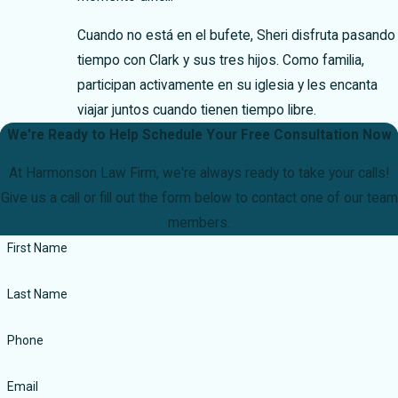
Cuando no está en el bufete, Sheri disfruta pasando
tiempo con Clark y sus tres hijos. Como familia,
participan activamente en su iglesia y les encanta
viajar juntos cuando tienen tiempo libre.
We're Ready to Help
Schedule Your Free Consultation Now
At Harmonson Law Firm, we're always ready to take your calls!
Give us a call or fill out the form below to contact one of our team
members.
First Name
Last Name
Phone
Email