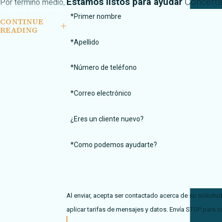
Estamos listos para ayudar
Concerta
Por término medio,
un accidente sin
*Primer nombre
CONTINUE
READING
culpa hace que los
*Apellido
costes del seguro
aumenten un 12%,
*Número de teléfono
frente al 45% de un
accidente con
*Correo electrónico
culpa. Pero hay
algunas variables
¿Eres un cliente nuevo?
que pueden hacer
que esas cifras
*Como podemos ayudarte?
cambien:
El número de
accidentes
Al enviar, acepta ser contactado acerca de su solicitu
anteriores y su
aplicar tarifas de mensajes y datos. Envía STOP para c
historial de