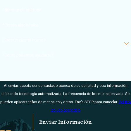
accidente.
*Número de teléfono
La gravedad
del accidente y
*Correo electrónico
el coste del
¿Eres un cliente nuevo?
siniestro
Una vez que su
*Como podemos ayudarte?
compañía de
seguros tenga en
cuenta todas estas
Al enviar, acepta ser contactado acerca de su solicitud y otra información
cuestiones,
utilizando tecnología automatizada. La frecuencia de los mensajes varía. Se
decidirá si emite un
pueden aplicar tarifas de mensajes y datos. Envía STOP para cancelar.
Política
recargo. Un
de uso aceptable
recargo es el
aumento real del
Enviar Información
seguro que