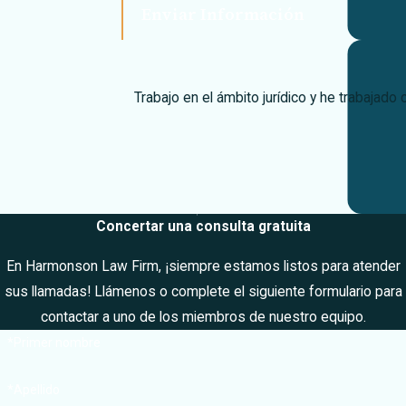
Enviar Información
conducción
Detalles de la
póliza: por
Trabajo en el ámbito jurídico y he trabajad
ejemplo, su
póliza de
seguro de
coche puede
incluir la
condonación de
Concertar una consulta gratuita
accidentes, lo
En Harmonson Law Firm, ¡siempre estamos listos para atender
que significa
sus llamadas! Llámenos o complete el siguiente formulario para
que su
contactar a uno de los miembros de nuestro equipo.
aseguradora no
*Primer nombre
le subirá las
tarifas después
*Apellido
de un