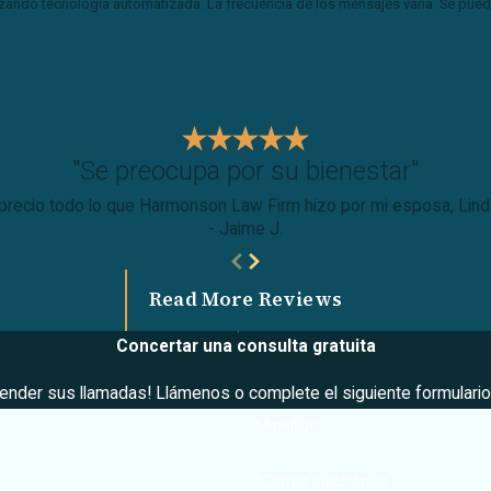
ilizando tecnología automatizada. La frecuencia de los mensajes varía. Se pued
"Se preocupa por su bienestar"
precio todo lo que Harmonson Law Firm hizo por mi esposa, Linda V
- Jaime J.
Read More Reviews
Concertar una consulta gratuita
nder sus llamadas! Llámenos o complete el siguiente formulario
*Apellido
*Correo electrónico