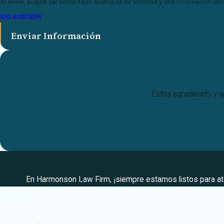
Al enviar, acepta ser contactado acerca de su solicitud y otra información ut
uso aceptable
Enviar Información
Estoy agradecido y a
En Harmonson Law Firm, ¡siempre estamos listos para ate
*Primer nombre
*Número de teléfono