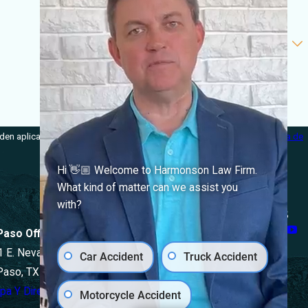
den aplicar tarifas de mensajes y datos. Envía STOP para cancelar.
Política de
Hi 👋🏼 Welcome to Harmonson Law Firm.
What kind of matter can we assist you
with?
Síganos
 Paso Office
1 E. Nevada Ave
Car Accident
Truck Accident
 Paso, TX 79902
pa Y Direcciones
Motorcycle Accident