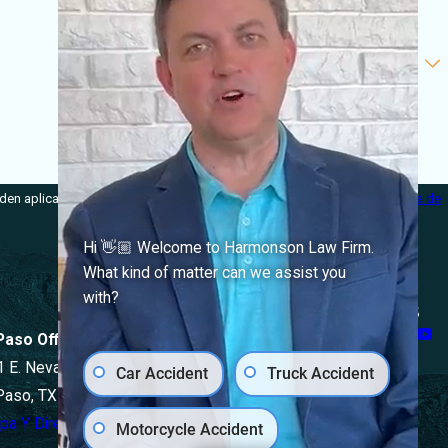
den aplicar tarifas de mensajes y datos. Envía STOP para cancelar.
Política de
Hi 👋🏼 Welcome to Harmonson Law Firm.
What kind of matter can we assist you
with?
Síganos
 Paso Office
1 E. Nevada Ave
Car Accident
Truck Accident
 Paso, TX 79902
pa Y Direcciones
Motorcycle Accident