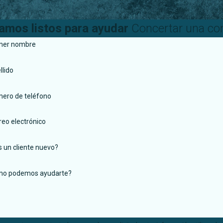
amos listos para ayudar
Concertar una con
mer nombre
llido
ero de teléfono
reo electrónico
s un cliente nuevo?
o podemos ayudarte?