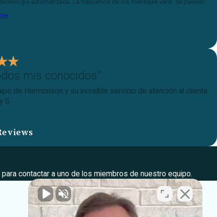
o tecnología automatizada. La frecuencia de los mensajes varía. Se pueden
ble
odos mis conocidos"
ipo de Harmonson y su increíble servicio de atención al cliente.
y S.
Reviews
 para contactar a uno de los miembros de nuestro equipo.