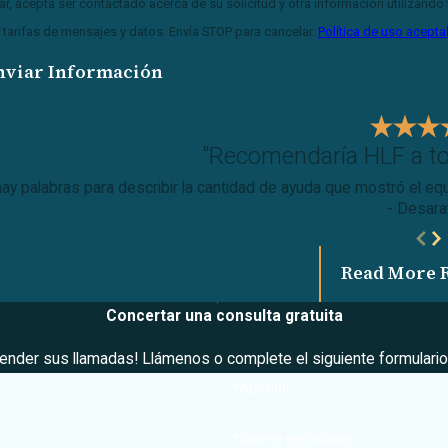
iar, acepta ser contactado acerca de su solicitud y otra información utilizand
r tarifas de mensajes y datos. Envía STOP para cancelar.
Política de uso acepta
nviar Información
"Recomendaría HLF a t
ay palabras para describir la cantidad de ayuda que mostró el equ
- Desara
Read More 
Concertar una consulta gratuita
nder sus llamadas! Llámenos o complete el siguiente formulario
*Apellido
*Correo electrónico