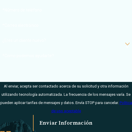
Firm, creemos en
*Número de teléfono
usted y
trabajaremos
*Correo electrónico
duro para
ayudarle a volver
¿Eres un cliente nuevo?
a donde estaba
antes del
*Como podemos ayudarte?
accidente.
Entendemos lo
abrumado que
puede sentirse
Al enviar, acepta ser contactado acerca de su solicitud y otra información
después de un
utilizando tecnología automatizada. La frecuencia de los mensajes varía. Se
accidente de
pueden aplicar tarifas de mensajes y datos. Envía STOP para cancelar.
Política
coche, y por qué
de uso aceptable
está ansioso por
Enviar Información
su futuro.