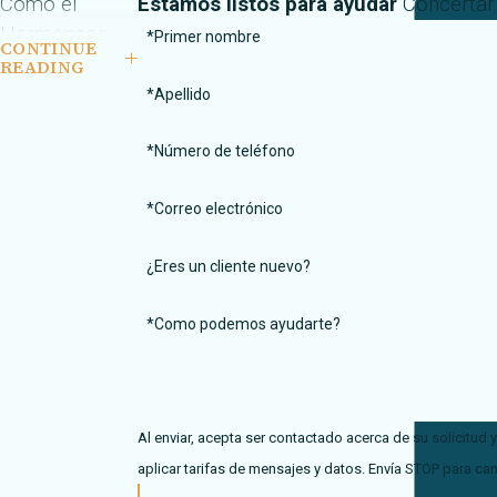
Cómo el
Estamos listos para ayudar
Concertar 
Harmonson
*Primer nombre
CONTINUE
Law Firm con
READING
oficinas en El
*Apellido
Paso, TX y Las
*Número de teléfono
Cruces, NM
puede ayudar
*Correo electrónico
después de
accidentes de
¿Eres un cliente nuevo?
coche
Hablar con un
*Como podemos ayudarte?
abogado de
Harmonson Law
Firm
puede hacer
Al enviar, acepta ser contactado acerca de su solicitud
una diferencia
aplicar tarifas de mensajes y datos. Envía STOP para can
significativa en el