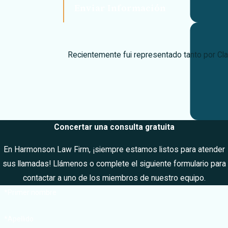
resultado de su
Enviar Información
demanda por
accidente de
coche. Los
Recientemente fui representado tanto por Cl
abogados
Clark
Harmonson
y
Hadley Huchton
están altamente
dedicados a
Concertar una consulta gratuita
proporcionar
representación
En Harmonson Law Firm, ¡siempre estamos listos para atender
legal
sus llamadas! Llámenos o complete el siguiente formulario para
personalizada y
contactar a uno de los miembros de nuestro equipo.
compasiva a cada
*Primer nombre
cliente. En
*Apellido
Harmonson Law