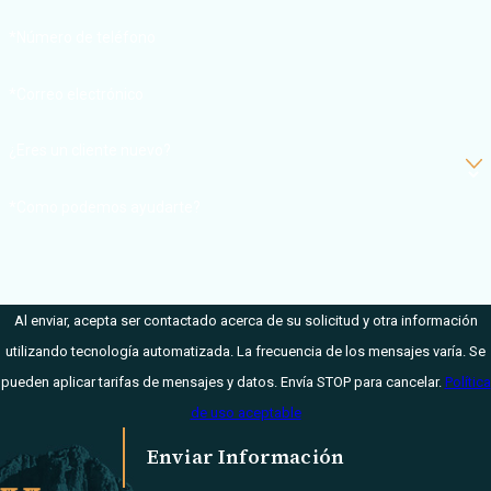
dedicado. En
*Número de teléfono
Harmonson Law
Firm
,
*Correo electrónico
entendemos que
usted necesita
¿Eres un cliente nuevo?
ayuda inmediata
para hacer frente
*Como podemos ayudarte?
a sus lesiones y
las pérdidas
financieras que
las lesiones han
Al enviar, acepta ser contactado acerca de su solicitud y otra información
causado.
utilizando tecnología automatizada. La frecuencia de los mensajes varía. Se
pueden aplicar tarifas de mensajes y datos. Envía STOP para cancelar.
Política
Queremos que
de uso aceptable
esté informado
Enviar Información
sobre el proceso
y por eso nos