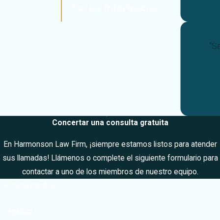
necesita una
Enviar Información
empresa que es
compasivo con
"S
su difícil situación,
mientras que
también tiene la
experiencia,
conocimientos y
habilidades para
Concertar una consulta gratuita
representar con
diligencia. Bufete
En Harmonson Law Firm, ¡siempre estamos listos para atender
Harmonson
es
sus llamadas! Llámenos o complete el siguiente formulario para
esa empresa. Le
contactar a uno de los miembros de nuestro equipo.
ofrecemos
*Primer nombre
compasión y un
servicio jurídico
*Apellido