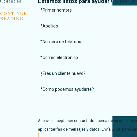
Cómo el
Estamos listos para ayudar
Concertar 
Harmonson
*Primer nombre
CONTINUE
Law Firm con
READING
oficinas en El
*Apellido
Paso, TX y Las
*Número de teléfono
Cruces, NM
puede ayudar
*Correo electrónico
si usted ha
sido golpeado
¿Eres un cliente nuevo?
por un
autobús
*Como podemos ayudarte?
Si usted ha sido
lesionado
después de ser
Al enviar, acepta ser contactado acerca de su solicitud
atropellado por un
aplicar tarifas de mensajes y datos. Envía STOP para can
autobús, usted