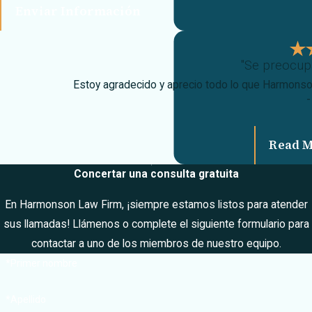
Enviar Información
"Se preocup
Estoy agradecido y aprecio todo lo que Harmonson 
-
Read 
Concertar una consulta gratuita
En Harmonson Law Firm, ¡siempre estamos listos para atender
sus llamadas! Llámenos o complete el siguiente formulario para
contactar a uno de los miembros de nuestro equipo.
*Primer nombre
*Apellido