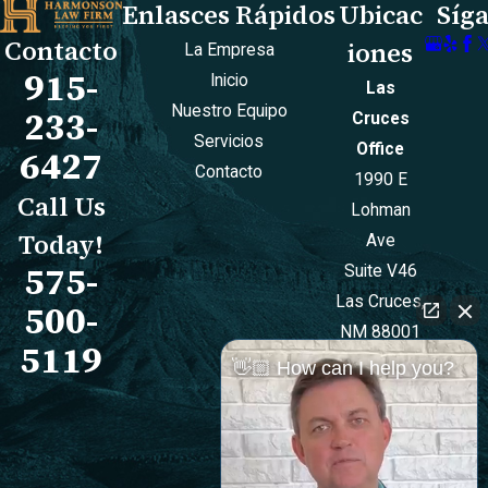
Enlasces Rápidos
Ubicac
Síg
Contacto
iones
La Empresa
915-
Inicio
Las
Nuestro Equipo
233-
Cruces
Servicios
Office
6427
Contacto
1990 E
Call Us
Lohman
Today!
Ave
575-
Suite V46
Las Cruces,
500-
NM 88001
5119
Mapa Y
👋🏼 How can I help you?
Direcciones
El Paso
Office
501 E.