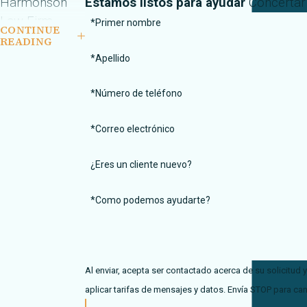
Harmonson
Estamos listos para ayudar
Concertar 
Law Firm
*Primer nombre
CONTINUE
puede ayudar
READING
a determinar
*Apellido
la culpa en
*Número de teléfono
accidentes de
taxi
*Correo electrónico
En
Harmonson
Law Firm
, nos
¿Eres un cliente nuevo?
dedicamos a
*Como podemos ayudarte?
ayudar a las
buenas personas
que han sido
gravemente
Al enviar, acepta ser contactado acerca de su solicitud
heridos en
aplicar tarifas de mensajes y datos. Envía STOP para can
accidentes