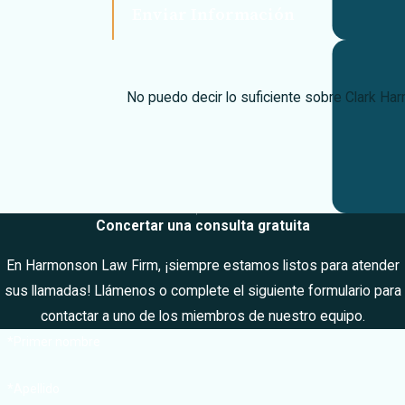
Enviar Información
graves, y los que
han sido heridos
debido a
negligencia
No puedo decir lo suficiente sobre Clark H
médica. Nos
tomamos en
serio sus
lesiones y no
sólo le
Concertar una consulta gratuita
ayudaremos a
En Harmonson Law Firm, ¡siempre estamos listos para atender
obtener los
sus llamadas! Llámenos o complete el siguiente formulario para
tratamientos
contactar a uno de los miembros de nuestro equipo.
médicos que
necesita, sino
*Primer nombre
que también
*Apellido
lucharemos