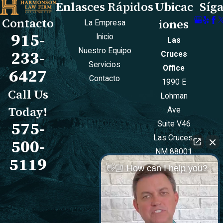
todo, cuando un
Enlasces Rápidos
Ubicac
Síg
conductor
Contacto
iones
La Empresa
negligente le
915-
Inicio
Las
atropella,
Nuestro Equipo
233-
Cruces
cambiando
Servicios
Office
6427
quizás su vida
Contacto
1990 E
para siempre,
Call Us
Lohman
usted no debería
Today!
Ave
tener que sufrir
575-
Suite V46
también pérdidas
Las Cruces,
500-
económicas
NM 88001
debido a sus
5119
Mapa Y
👋🏼 How can I help you?
lesiones.
Direcciones
Nuestros
El Paso
abogados
Office
ofrecen
501 E.