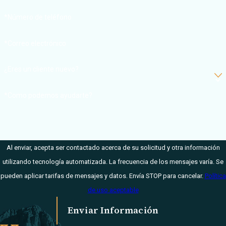
celosamente por
*Número de teléfono
el acuerdo
financiero que se
*Correo electrónico
merece.
Tenemos tanto
¿Eres un cliente nuevo?
los
conocimientos
*Como podemos ayudarte?
como la
experiencia para
demostrar la
Al enviar, acepta ser contactado acerca de su solicitud y otra información
responsabilidad
utilizando tecnología automatizada. La frecuencia de los mensajes varía. Se
en accidentes de
pueden aplicar tarifas de mensajes y datos. Envía STOP para cancelar.
Política
taxi y proteger su
de uso aceptable
reclamación.
Enviar Información
Después de