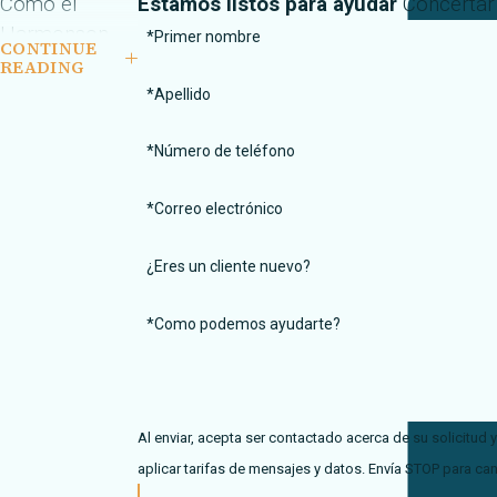
Cómo el
Estamos listos para ayudar
Concertar 
Harmonson
*Primer nombre
CONTINUE
Law Firm con
READING
oficinas en El
*Apellido
Paso, TX y Las
*Número de teléfono
Cruces, NM
puede ayudar
*Correo electrónico
si usted está
lesionado en
¿Eres un cliente nuevo?
un accidente
de camión
*Como podemos ayudarte?
El
Harmonson
Law Firm
ha
manejado
Al enviar, acepta ser contactado acerca de su solicitud
muchos
aplicar tarifas de mensajes y datos. Envía STOP para can
accidentes de