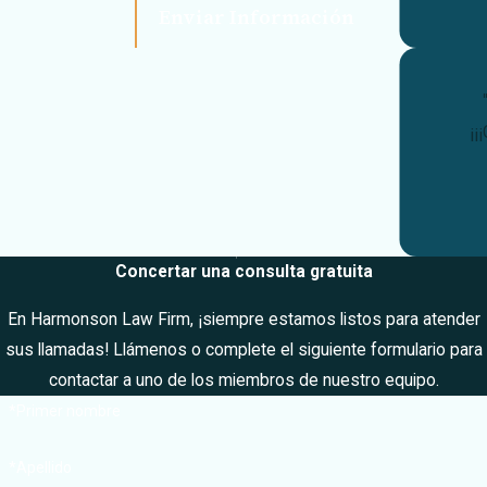
camiones, por lo
Enviar Información
que son muy
conscientes de
las
complejidades
¡¡
asociadas con
los accidentes de
camiones y saber
cómo construir un
Concertar una consulta gratuita
caso en su
nombre que
En Harmonson Law Firm, ¡siempre estamos listos para atender
maximice las
sus llamadas! Llámenos o complete el siguiente formulario para
posibilidades de
contactar a uno de los miembros de nuestro equipo.
un resultado
*Primer nombre
positivo. Los
abogados
Clark
*Apellido