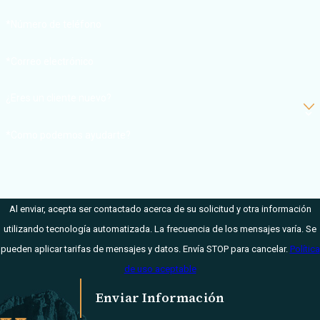
Harmonson
y
*Número de teléfono
Hadley Huchton
se centran en las
*Correo electrónico
demandas por
lesiones
¿Eres un cliente nuevo?
personales y
negligencia
*Como podemos ayudarte?
médica y se han
ocupado de
estas áreas de la
ley durante
Al enviar, acepta ser contactado acerca de su solicitud y otra información
muchos años. En
utilizando tecnología automatizada. La frecuencia de los mensajes varía. Se
el Harmonson
pueden aplicar tarifas de mensajes y datos. Envía STOP para cancelar.
Política
Law Firm,
de uso aceptable
entendemos que
Enviar Información
usted puede