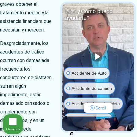
graves obtener el
👋🏼 ¿Cómo puedo
tratamiento médico y la
ayudarte?
asistencia financiera que
necesitan y merecen.
Desgraciadamente, los
accidentes de tráfico
ocurren con demasiada
frecuencia: los
Accidente de Auto
conductores se distraen,
sufren algún
Accidente de camión
impedimento, están
demasiado cansados o
Accidente de motocicleta
Scroll
simplemente son
Negligencia médica
descuidados, y en un
instante puede
Llámanos
Resbalón y caída