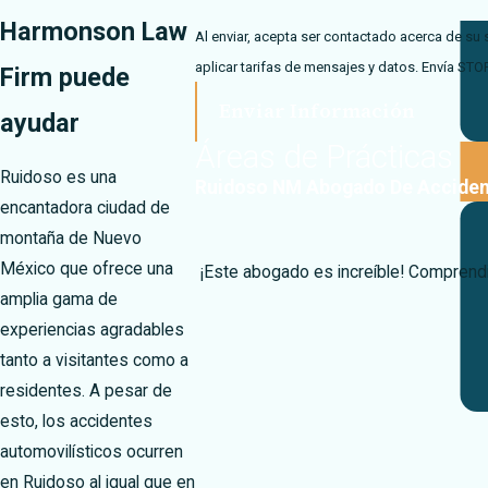
Harmonson Law
Al enviar, acepta ser contactado acerca de su 
aplicar tarifas de mensajes y datos. Envía STO
Firm puede
Enviar Información
ayudar
Áreas de Prácticas
Ruidoso es una
Ruidoso NM Abogado De Acciden
encantadora ciudad de
montaña de Nuevo
México que ofrece una
¡Este abogado es increíble! Comprendi
amplia gama de
experiencias agradables
tanto a visitantes como a
residentes. A pesar de
esto, los accidentes
automovilísticos ocurren
en Ruidoso al igual que en