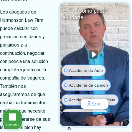
👋🏼 ¿Cómo puedo
Los abogados de
ayudarte?
Harmonson Law Firm
puede calcular con
precisión sus daños y
perjuicios y, a
continuación, negociar
con pericia una solución
completa y justa con la
Accidente de Auto
compañía de seguros.
Accidente de camión
También nos
aseguraremos de que
Accidente de motocicleta
reciba los tratamientos
Scroll
médicos que necesite
Negligencia médica
para recuperarse de sus
Llámanos
lesiones. Si bien hay
Resbalón y caída