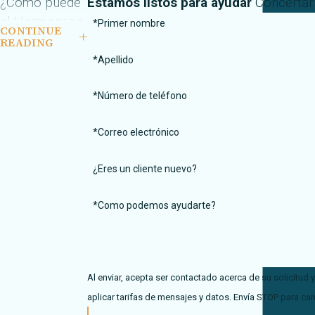
¿Cómo puede
Estamos listos para ayudar
Concertar 
el Harmonson
*Primer nombre
CONTINUE
Law Firm con
READING
oficinas en El
*Apellido
Paso, TX, y
*Número de teléfono
Las Cruces,
NM Ayuda?
*Correo electrónico
Después de
sufrir un
¿Eres un cliente nuevo?
accidente de
*Como podemos ayudarte?
tráfico, es posible
que se encuentre
física o
emocionalmente
Al enviar, acepta ser contactado acerca de su solicitud
perturbado.
aplicar tarifas de mensajes y datos. Envía STOP para can
Después de ver