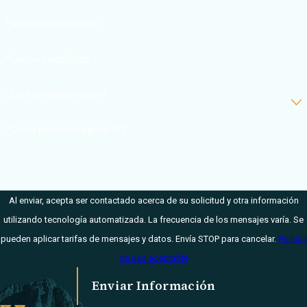
incansablemente
*Número de teléfono
para aliviar gran
parte de su
*Correo electrónico
estrés y
ansiedad. Nos
¿Eres un cliente nuevo?
encargaremos de
todas las tareas
*Como podemos ayudarte?
legales
necesarias,
dándole el tiempo
Al enviar, acepta ser contactado acerca de su solicitud y otra información
que necesita para
utilizando tecnología automatizada. La frecuencia de los mensajes varía. Se
curarse de sus
pueden aplicar tarifas de mensajes y datos. Envía STOP para cancelar.
Política
lesiones.
de uso aceptable
Cuando contacte
Enviar Información
con Harmonson