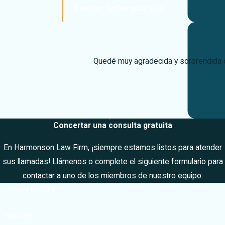
Enviar Información
al médico y volver
a casa, es
posible que la
realidad se
Quedé muy agradecida y sorprendida co
imponga y le haga
sentirse
abrumado e
inseguro sobre lo
que debe hacer.
Concertar una consulta gratuita
En
Harmonson
En Harmonson Law Firm, ¡siempre estamos listos para atender
Law Firm
,
sus llamadas! Llámenos o complete el siguiente formulario para
entendemos
contactar a uno de los miembros de nuestro equipo.
perfectamente
estos
*Primer nombre
sentimientos y
*Apellido
trabajaremos