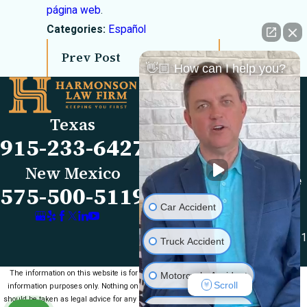
página web
.
Categories:
Español
Prev Post
Next Post
👋🏼 How can I help you?
Links
Locations
El Paso Office
Our Firm
Texas
501 E. Nevada Ave
FAQs
915-233-6427
El Paso, TX 79902
Blog
Map & Directions
Reviews
New Mexico
Las Cruces Office
Videos
575-500-5119
1990 E Lohman Ave
Contact Us
Car Accident
Suite V46
Las Cruces, NM 88001
Truck Accident
Map & Directions
The information on this website is for general
Motorcycle Accident
Scroll
information purposes only. Nothing on this site
should be taken as legal advice for any individual