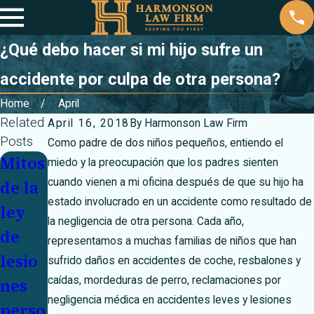
¿Qué debo hacer si mi hijo sufre un
accidente por culpa de otra persona?
Home
April
Related
April 16, 2018
By
Harmonson Law Firm
Posts
Como padre de dos niños pequeños, entiendo el
Mitos
Nave
Mes
miedo y la preocupación que los padres sienten
cuando vienen a mi oficina después de que su hijo ha
de la
gue
de
estado involucrado en un accidente como resultado de
ley
por
sensi
la negligencia de otra persona. Cada año,
de
las
biliza
representamos a muchas familias de niños que han
lesio
carre
ción
sufrido daños en accidentes de coche, resbalones y
caídas, mordeduras de perro, reclamaciones por
nes
teras
sobre
negligencia médica en accidentes leves y lesiones
perso
inver
la