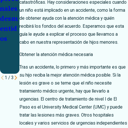
catastróficas. Hay consideraciones especiales cuando
nales
nales
cond
un niño está implicado en un accidente, como la forma
desm
con la
ucció
de obtener ayuda con la atención médica y quién
recibirá los fondos del acuerdo. Esperamos que esta
entid
confi
n
guía le ayude a explicar el proceso que llevamos a
os
anza
entre
cabo en nuestra representación de hijos menores.
de El
adole
Obtener la atención médica necesaria
Paso
scent
es
Tras un accidente, lo primero y más importante es que
su hijo reciba la mejor atención médica posible. Si la
1
/
3
lesión es grave o se teme que el niño necesite
tratamiento médico urgente, hay que llevarlo a
urgencias. El centro de tratamiento de nivel I de El
Paso es el University Medical Center (UMC) y puede
tratar las lesiones más graves. Otros hospitales
locales y varios servicios de urgencias independientes