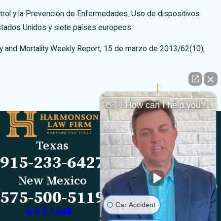
trol y la Prevención de Enfermedades. Uso de dispositivos
Estados Unidos y siete países europeos
ty and Mortality Weekly Report, 15 de marzo de 2013/62(10);
Next Post
👋🏼 How can I help you?
Links
Locations
El Paso Office
Our Firm
Texas
501 E. Nevada Ave
FAQs
915-233-6427
El Paso, TX 79902
Blog
Map & Directions
Reviews
New Mexico
Las Cruces Office
Videos
575-500-5119
1990 E Lohman Ave
Contact Us
Car Accident
Suite V46