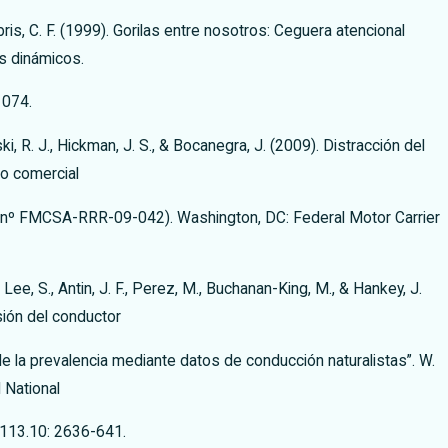
ris, C. F. (1999). Gorilas entre nosotros: Ceguera atencional
s dinámicos.
1074.
i, R. J., Hickman, J. S., & Bocanegra, J. (2009). Distracción del
lo comercial
 nº FMCSA-RRR-09-042). Washington, DC: Federal Motor Carrier
, Lee, S., Antin, J. F., Perez, M., Buchanan-King, M., & Hankey, J.
sión del conductor
de la prevalencia mediante datos de conducción naturalistas”. W.
l National
113.10: 2636-641.