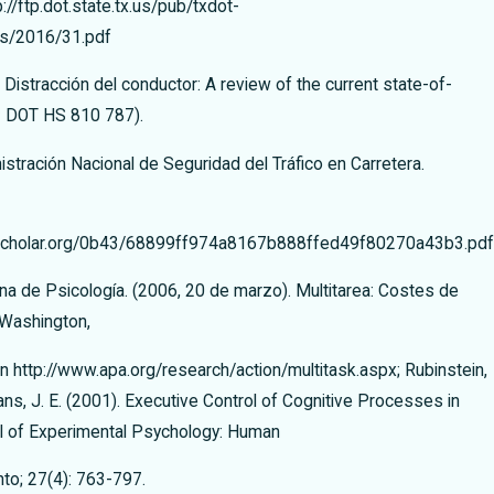
//ftp.dot.state.tx.us/pub/txdot-
ics/2016/31.pdf
. Distracción del conductor: A review of the current state-of-
º DOT HS 810 787).
stración Nacional de Seguridad del Tráfico en Carretera.
cscholar.org/0b43/68899ff974a8167b888ffed49f80270a43b3.pdf
a de Psicología. (2006, 20 de marzo). Multitarea: Costes de
 Washington,
en http://www.apa.org/research/action/multitask.aspx; Rubinstein,
Evans, J. E. (2001). Executive Control of Cognitive Processes in
al of Experimental Psychology: Human
to; 27(4): 763-797.