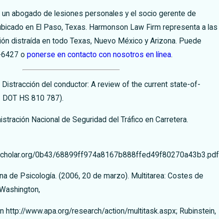
 un abogado de lesiones personales y el socio gerente de
icado en El Paso, Texas. Harmonson Law Firm representa a las
ión distraída en todo Texas, Nuevo México y Arizona. Puede
-6427
o
ponerse en contacto con nosotros en línea
.
. Distracción del conductor: A review of the current state-of-
º DOT HS 810 787).
stración Nacional de Seguridad del Tráfico en Carretera.
cscholar.org/0b43/68899ff974a8167b888ffed49f80270a43b3.pdf
a de Psicología. (2006, 20 de marzo). Multitarea: Costes de
 Washington,
en http://www.apa.org/research/action/multitask.aspx; Rubinstein,