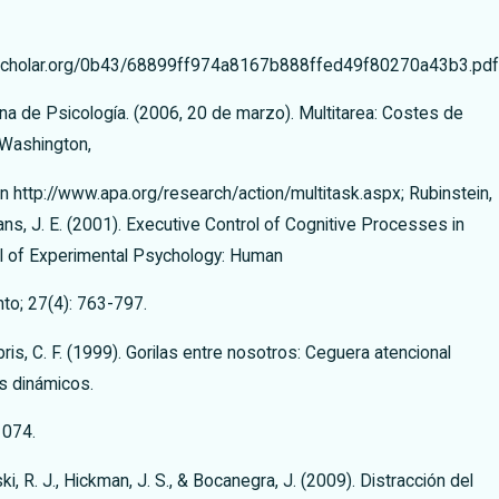
cscholar.org/0b43/68899ff974a8167b888ffed49f80270a43b3.pdf
a de Psicología. (2006, 20 de marzo). Multitarea: Costes de
 Washington,
en http://www.apa.org/research/action/multitask.aspx; Rubinstein,
Evans, J. E. (2001). Executive Control of Cognitive Processes in
al of Experimental Psychology: Human
to; 27(4): 763-797.
ris, C. F. (1999). Gorilas entre nosotros: Ceguera atencional
s dinámicos.
1074.
i, R. J., Hickman, J. S., & Bocanegra, J. (2009). Distracción del