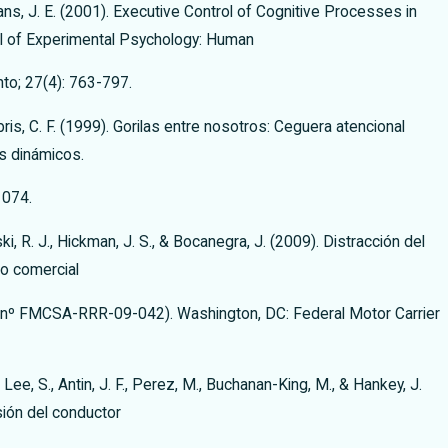
Evans, J. E. (2001). Executive Control of Cognitive Processes in
al of Experimental Psychology: Human
to; 27(4): 763-797.
ris, C. F. (1999). Gorilas entre nosotros: Ceguera atencional
s dinámicos.
1074.
i, R. J., Hickman, J. S., & Bocanegra, J. (2009). Distracción del
lo comercial
 nº FMCSA-RRR-09-042). Washington, DC: Federal Motor Carrier
, Lee, S., Antin, J. F., Perez, M., Buchanan-King, M., & Hankey, J.
sión del conductor