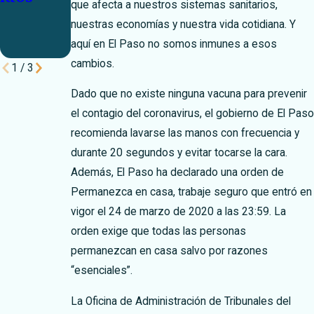
que afecta a nuestros sistemas sanitarios,
a de El
adolesce
nuestras economías y nuestra vida cotidiana. Y
Paso
ntes
aquí en El Paso no somos inmunes a esos
cambios.
1
/
3
Dado que no existe ninguna vacuna para prevenir
el contagio del coronavirus, el gobierno de El Paso
recomienda lavarse las manos con frecuencia y
durante 20 segundos y evitar tocarse la cara.
Además, El Paso ha declarado una orden de
Permanezca en casa, trabaje seguro que entró en
vigor el 24 de marzo de 2020 a las 23:59. La
orden exige que todas las personas
permanezcan en casa salvo por razones
“esenciales”.
La Oficina de Administración de Tribunales del