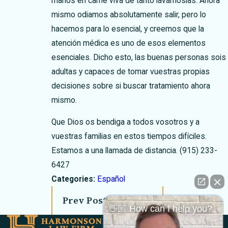
manos en carne viva de tanto lavárnoslas. Ahora
mismo odiamos absolutamente salir, pero lo
hacemos para lo esencial, y creemos que la
atención médica es uno de esos elementos
esenciales. Dicho esto, las buenas personas sois
adultas y capaces de tomar vuestras propias
decisiones sobre si buscar tratamiento ahora
mismo.
Que Dios os bendiga a todos vosotros y a
vuestras familias en estos tiempos difíciles.
Estamos a una llamada de distancia.
(915) 233-
6427
Categories:
Español
Prev Post
Next Post
👋🏼 How can I help you?
Links
Locations