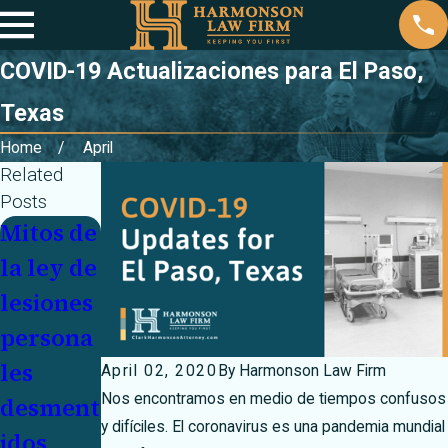
COVID-19 Actualizaciones para El Paso,
Texas
Home
April
Related
Posts
Mitos de
Navegue
Mes de
la ley de
por las
sensibili
lesiones
carreter
zación
persona
as
sobre la
les
invernal
conducc
April 02, 2020
By
Harmonson Law Firm
Nos encontramos en medio de tiempos confusos
desment
es con la
ión
y difíciles. El coronavirus es una pandemia mundial
idos
confianz
entre