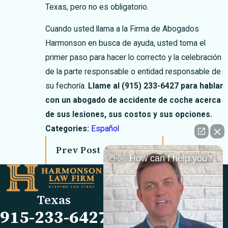
Texas, pero no es obligatorio.
Cuando usted llama a la Firma de Abogados
Harmonson en busca de ayuda, usted toma el
primer paso para hacer lo correcto y la celebración
de la parte responsable o entidad responsable de
su fechoría.
Llame al
(915) 233-6427
para hablar
con un abogado de accidente de coche acerca
de sus lesiones, sus costos y sus opciones.
Categories:
Español
Prev Post
Next Post
👋🏼 How can I help you?
Links
Locations
El Paso Office
Our Firm
Texas
501 E. Nevada Ave
FAQs
915-233-6427
El Paso, TX 79902
Blog