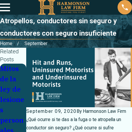
Atropellos, conductores sin seguro y
conductores con seguro insuficiente
Home
September
Related
Posts
Mitos
Navegu
Mes de
de la
e por
sensibil
ley de
las
ización
lesione
carrete
sobre
s
ras
la
September 09, 2020
By
Harmonson Law Firm
person
invern
conduc
¿Qué ocurre si te das a la fuga o te atropella un
conductor sin seguro? ¿Qué ocurre si sufre
ales
ales
ción