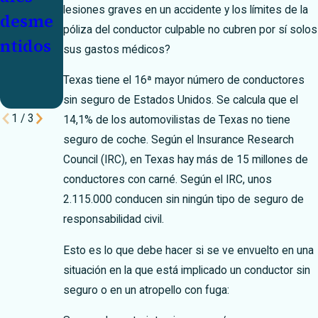
lesiones graves en un accidente y los límites de la
desme
con la
entre
póliza del conductor culpable no cubren por sí solos
ntidos
confian
adolesc
sus gastos médicos?
za de El
entes
Texas tiene el 16
ª
mayor número de conductores
Paso
sin seguro de Estados Unidos. Se calcula que el
1
/
3
14,1% de los automovilistas de Texas no tiene
seguro de coche. Según el Insurance Research
Council (IRC), en Texas hay más de 15 millones de
conductores con carné. Según el IRC, unos
2.115.000 conducen sin ningún tipo de seguro de
responsabilidad civil.
Esto es lo que debe hacer si se ve envuelto en una
situación en la que está implicado un conductor sin
seguro o en un atropello con fuga: