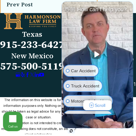
Prev Post
Next Post
👋🏼 How can I help you?
Links
Locations
El Paso Office
Our Firm
Texas
501 E. Nevada Ave
FAQs
915-233-6427
El Paso, TX 79902
Blog
Map & Directions
Reviews
New Mexico
Las Cruces Office
Videos
575-500-5119
1990 E Lohman Ave
Contact Us
Car Accident
Suite V46
Las Cruces, NM 88001
Truck Accident
Map & Directions
The information on this website is for general
Motorcycle Accident
Scroll
information purposes only. Nothing on this site
should be taken as legal advice for any individual
Medical Malpractice
case or situation.
This information is not intended to create, and
Call us
receipt or viewing does not constitute, an attorney-
Slip & Fall
client relationship.