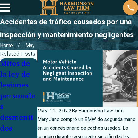
Accidentes de tráfico causados por una
inspección y mantenimiento negligentes
Home
May
Related Posts
Mitos de
Navegue
Mes de
la ley de
por las
sensibiliza
lesiones
carretera
ción sobre
personale
s
la
s
invernale
conducció
May 11, 2022
By
Harmonson Law Firm
desmenti
s con la
n entre
Mary Jane compró un BMW de segunda mano
dos
confianza
adolescen
en un concesionario de coches usados. Lo
condujo durante casi un año sin dificultades