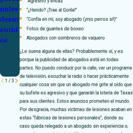
“Agresivo y eficaz”
nales
nales
cond
“¿Herido? ¡Trae al Gorila!”
desm
con
ucció
“Confía en mí, soy abogado (¡mis perros sí!)”
entid
la
n
Fotos de guantes de boxeo
Abogados con sombreros de vaquero
os
confi
entre
anza
adole
¿Le suena alguna de ellas? Probablemente sí, y es
de El
scent
porque la publicidad de abogados está en todas
partes. No puedo conducir por la calle, ver un programa
Paso
es
de televisión, escuchar la radio o hacer prácticamente
1
/
3
cualquier cosa sin que un abogado me grite al oído que
su bufete es agresivo y que ganarán la lotería de Texas
para sus clientes. Estos anuncios prometen el mundo.
Por desgracia, muchas víctimas de lesiones acaban en
estas “fábricas de lesiones personales”, donde su
caso queda relegado a un abogado sin experiencia o,