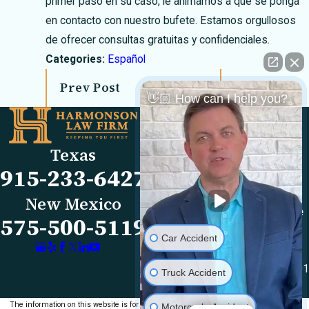
primer paso en su caso, le animamos a que se ponga
en contacto con nuestro bufete. Estamos orgullosos
de ofrecer consultas gratuitas y confidenciales.
Categories:
Español
Prev Post
Next Post
👋🏼 How can I help you?
Links
Locations
El Paso Office
Our Firm
Texas
501 E. Nevada Ave
FAQs
915-233-6427
El Paso, TX 79902
Blog
Map & Directions
Reviews
New Mexico
Las Cruces Office
Videos
575-500-5119
1990 E Lohman Ave
Contact Us
Car Accident
Suite V46
Las Cruces, NM 88001
Truck Accident
Map & Directions
The information on this website is for general
Motorcycle Accident