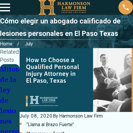
Cómo elegir un abogado calificado de
lesiones personales en El Paso Texas
Home
July
Related
Posts
Mitos
Nave
Mes
de la
gue
de
ley
por
sensi
de
las
biliza
lesio
carre
ción
July 08, 2020
By
Harmonson Law Firm
nes
teras
sobre
“Llama al Brazo Fuerte”
perso
inver
la