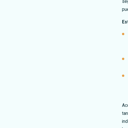
se
pue
Es
Acc
ta
in