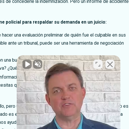
tes de concederle la indemnización. Pero un informe de accidente
e policial para respaldar su demanda en un juicio:
e hacer una evaluación preliminar de quién fue el culpable en sus
le ante un tribunal, puede ser una herramienta de negociación
n una buena fuente de pruebas sobre el lugar del accidente.
rva? ¿Qué daños sufrieron los vehículos?
nformación sobre los testigos del accidente: sus nombres y
esitas que alguien que estuvo allí respalde tu versión de los
o, pero utilizarlo para demandar una indemnización justa no lo es
 lado es el paso más importante que puede dar para obtener la
os ayudarle a asegurarse de que su accidente no rompe el