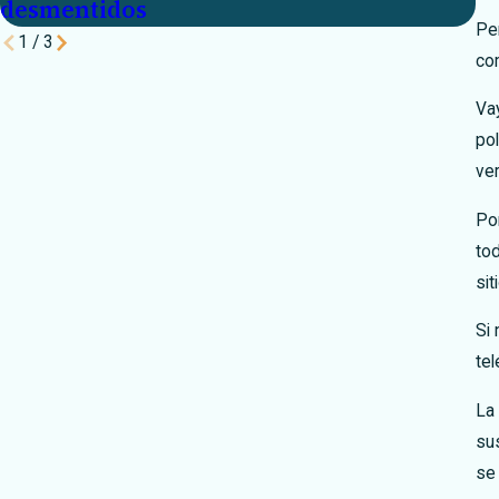
desmentidos
co
Per
1
/
3
com
Va
pol
ver
Po
to
si
Si 
tel
La
sus
se