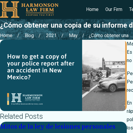
Home
Our Firm
T
¿Cómo obtener una copia de su informe d
Home
Blog
2021
May
¿Cómo obtener una ...
Ma
Es 
no 
Per
Per
re
En
ráp
Related Posts
pol
Mitos de la ley de lesiones personales
N
lo