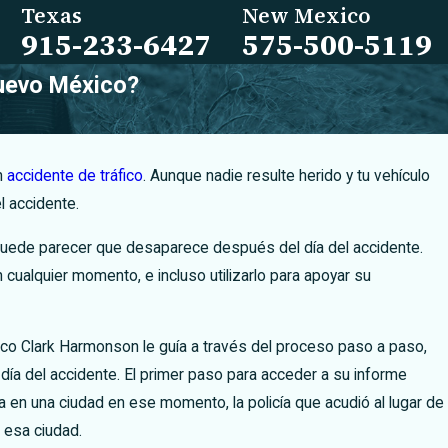
Texas
New Mexico
915-233-6427
575-500-5119
Nuevo México?
n
accidente de tráfico
. Aunque nadie resulte herido y tu vehículo
l accidente.
s, puede parecer que desaparece después del día del accidente.
cualquier momento, e incluso utilizarlo para apoyar su
co Clark Harmonson le guía a través del proceso paso a paso,
 día del accidente.
El primer paso para acceder a su informe
a en una ciudad en ese momento, la policía que acudió al lugar de
de sensibilización sobre la
 esa ciudad.