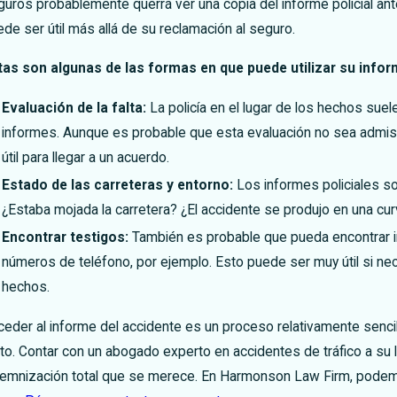
guros probablemente querrá ver una copia del informe policial an
de ser útil más allá de su reclamación al seguro.
tas son algunas de las formas en que puede utilizar su inform
Evaluación de la falta:
La policía en el lugar de los hechos suel
informes. Aunque es probable que esta evaluación no sea admisib
útil para llegar a un acuerdo.
Estado de las carreteras y entorno:
Los informes policiales so
¿Estaba mojada la carretera? ¿El accidente se produjo en una cu
Encontrar testigos:
También es probable que pueda encontrar i
números de teléfono, por ejemplo. Esto puede ser muy útil si nec
hechos.
eder al informe del accidente es un proceso relativamente sencill
nto. Contar con un abogado experto en accidentes de tráfico a su
demnización total que se merece. En Harmonson Law Firm, podem