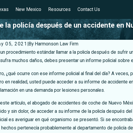
exas
New Mexico
Resources
Contact Us
e la policía después de un accidente en 
y 05, 2021
|
By
Harmonson Law Firm
un procedimiento estándar llamar a la policía después de sufrir u
sufra muchos daños, debes presentar un informe policial sobre e
o, ¿qué ocurre con ese informe policial al final del día? A vece
o en realidad, usted puede acceder a su informe de accidente en 
clamación en una demanda por lesiones personales.
 este artículo, el abogado de accidentes de coche de Nuevo Méxi
ido y sin dolor, de acceder a su informe de la policía después del
icial es averiguar en qué organismo se presentó. Si se encontrab
avegue por las carreteras invernales
Mes 
s hechos pertenecía probablemente al departamento de policía de