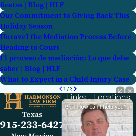
fiestas | Blog | HLF
Our Commitment to Giving Back This
Holiday Season
Unravel the Mediation Process Before
Heading to Court
El proceso de mediación: Lo que debe
saber | Blog | HLF
What to Expect in a Child Injury Case
1
/
3
Links
Locations
El Paso Office
Our Firm
👋🏼 How can I help you?
Texas
501 E. Nevada Ave
FAQs
915-233-6427
El Paso, TX 79902
Blog
Map & Directions
Reviews
New Mexico